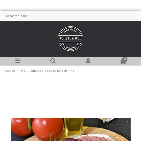
Contactez-nous
0
Accueil
Porc
Colis de viande de porc de 7 kg