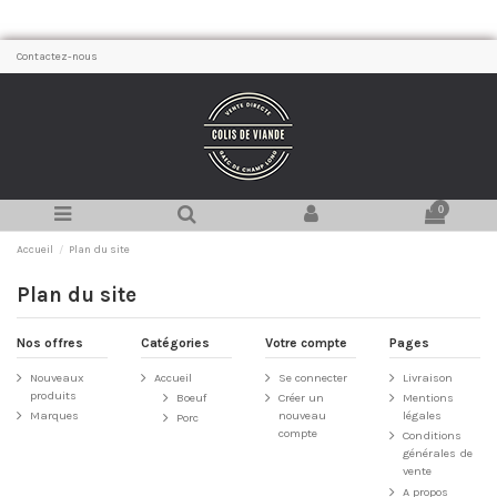
Contactez-nous
0
Accueil
Plan du site
Plan du site
Nos offres
Catégories
Votre compte
Pages
Nouveaux
Accueil
Se connecter
Livraison
produits
Boeuf
Créer un
Mentions
Marques
nouveau
légales
Porc
compte
Conditions
générales de
vente
A propos