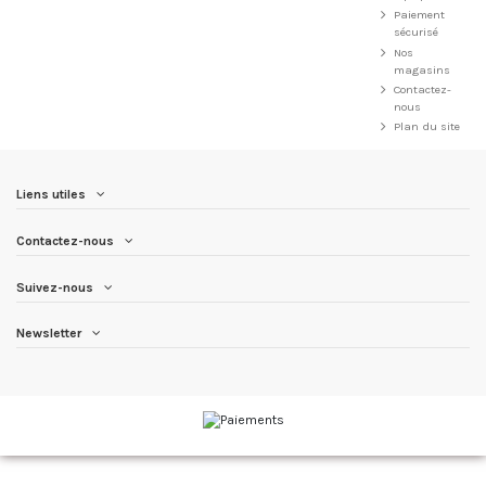
Paiement
sécurisé
Nos
magasins
Contactez-
nous
Plan du site
Liens utiles
Contactez-nous
Suivez-nous
Newsletter